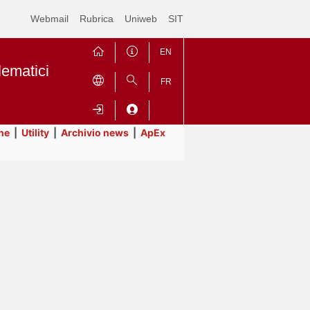
Webmail
Rubrica
Uniweb
SIT
EN
lematici
FR
ne
|
Utility
|
Archivio news
|
ApEx
Contrai
Espandi