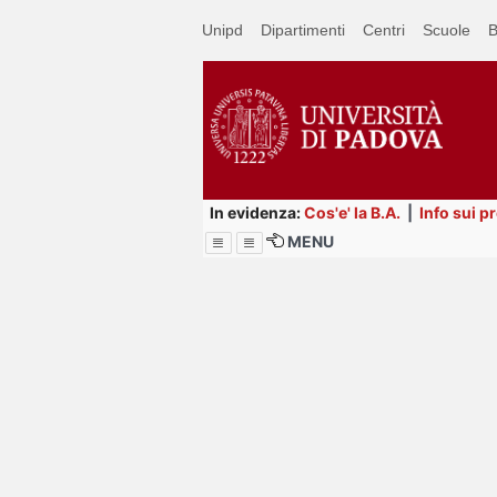
Passa
Unipd
Dipartimenti
Centri
Scuole
B
a
contenuto
principale
In evidenza:
Cos'e' la B.A.
|
Info sui p
MENU
Menu
Image
Title
Page
Display