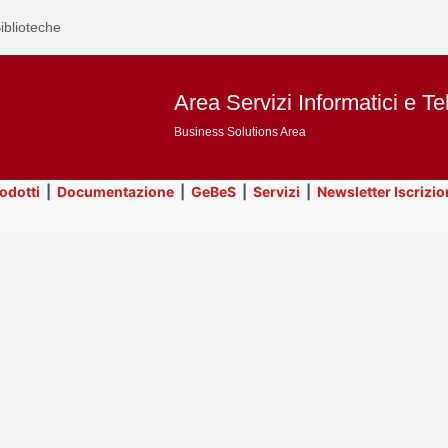
iblioteche
Area Servizi Informatici e Te
Business Solutions Area
rodotti
|
Documentazione
|
GeBeS
|
Servizi
|
Newsletter Iscrizio
Text
Title
Page
Display