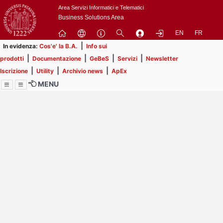
Passa
Area Servizi Informatici e Telematici
a
Business Solutions Area
contenuto
EN
FR
principale
|
In evidenza:
Cos'e' la B.A.
Info sui
|
|
|
|
prodotti
Documentazione
GeBeS
Servizi
Newsletter
|
|
|
Iscrizione
Utility
Archivio news
ApEx
MENU
Menu
Contrai
Espandi
Image
Title
Page
Display
ext
itle
Filtro di ricerca
Page