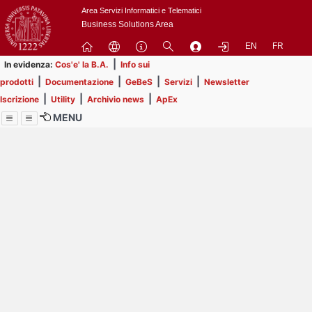
Passa
Area Servizi Informatici e Telematici
a
Business Solutions Area
contenuto
EN
FR
principale
|
In evidenza:
Cos'e' la B.A.
Info sui
|
|
|
|
prodotti
Documentazione
GeBeS
Servizi
Newsletter
|
|
|
Iscrizione
Utility
Archivio news
ApEx
MENU
Menu
Contrai
Espandi
Image
Title
Page
Display
ext
itle
Filtro di ricerca
Page