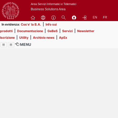
Passa
Area Servizi Informatici e Telematici
a
Business Solutions Area
contenuto
EN
FR
principale
|
In evidenza:
Cos'e' la B.A.
Info sui
|
|
|
|
prodotti
Documentazione
GeBeS
Servizi
Newsletter
|
|
|
Iscrizione
Utility
Archivio news
ApEx
MENU
Menu
Contrai
Espandi
Image
Title
Page
Display
ext
itle
Filtro di ricerca
Page