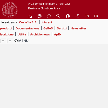
Passa
Area Servizi Informatici e Telematici
a
Business Solutions Area
contenuto
EN
FR
principale
|
In evidenza:
Cos'e' la B.A.
Info sui
|
|
|
|
prodotti
Documentazione
GeBeS
Servizi
Newsletter
|
|
|
Iscrizione
Utility
Archivio news
ApEx
MENU
Menu
Contrai
Espandi
Image
Title
Page
Display
ext
itle
Filtro di ricerca
Page