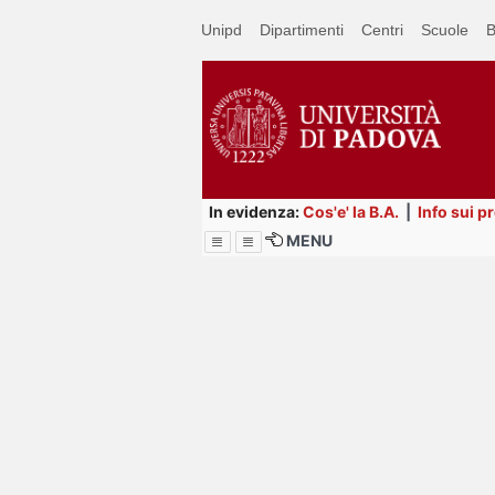
Passa
Unipd
Dipartimenti
Centri
Scuole
B
a
contenuto
principale
In evidenza:
Cos'e' la B.A.
|
Info sui p
MENU
Menu
Image
Title
Page
Display