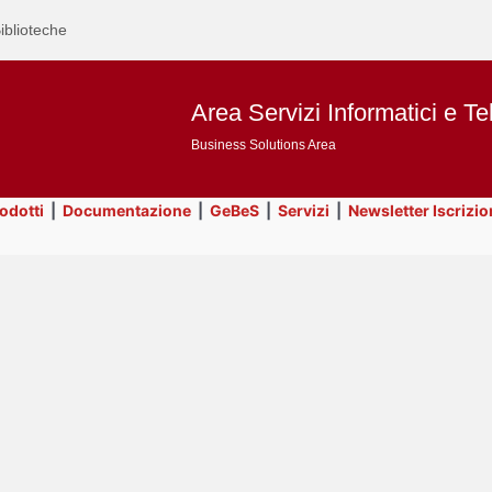
iblioteche
Area Servizi Informatici e Te
Business Solutions Area
rodotti
|
Documentazione
|
GeBeS
|
Servizi
|
Newsletter Iscrizio
Text
Title
Page
Display