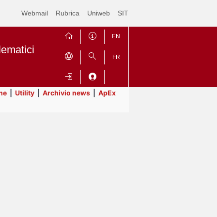
Webmail
Rubrica
Uniweb
SIT
EN
lematici
FR
ne
|
Utility
|
Archivio news
|
ApEx
Contrai
Espandi