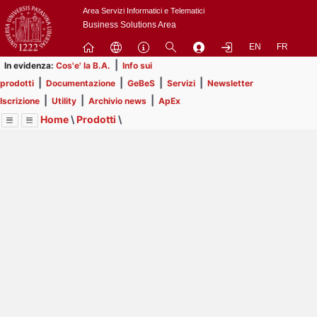
Passa
Area Servizi Informatici e Telematici
a
Business Solutions Area
contenuto
EN
FR
principale
|
In evidenza:
Cos'e' la B.A.
Info sui
|
|
|
|
prodotti
Documentazione
GeBeS
Servizi
Newsletter
|
|
|
Iscrizione
Utility
Archivio news
ApEx
Home
\
Prodotti
\
Menu
Contrai
Espandi
Image
Title
Page
Display
GeBeS
ext
itle
Page