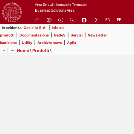
Passa
Area Servizi Informatici e Telematici
a
Business Solutions Area
contenuto
EN
FR
principale
|
In evidenza:
Cos'e' la B.A.
Info sui
|
|
|
|
prodotti
Documentazione
GeBeS
Servizi
Newsletter
|
|
|
Iscrizione
Utility
Archivio news
ApEx
Home
\
Prodotti
\
Menu
Contrai
Espandi
Image
Title
Page
Display
GeBeS
ext
itle
Page