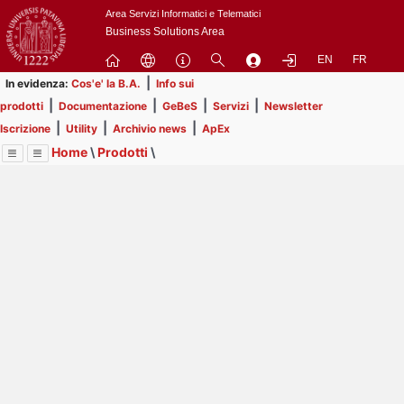
Passa
Area Servizi Informatici e Telematici
a
Business Solutions Area
contenuto
EN
FR
principale
|
In evidenza:
Cos'e' la B.A.
Info sui
|
|
|
|
prodotti
Documentazione
GeBeS
Servizi
Newsletter
|
|
|
Iscrizione
Utility
Archivio news
ApEx
Home
\
Prodotti
\
Menu
Contrai
Espandi
Image
Title
Page
Display
GeBeS
ext
itle
Page