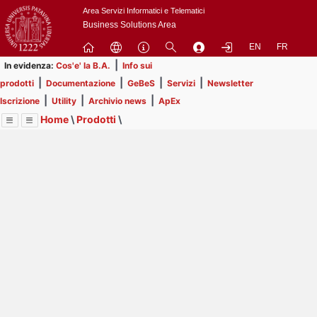
Passa
Area Servizi Informatici e Telematici
a
Business Solutions Area
contenuto
EN
FR
principale
|
In evidenza:
Cos'e' la B.A.
Info sui
|
|
|
|
prodotti
Documentazione
GeBeS
Servizi
Newsletter
|
|
|
Iscrizione
Utility
Archivio news
ApEx
Home
\
Prodotti
\
Menu
Contrai
Espandi
Image
Title
Page
Display
GeBeS
ext
itle
Page