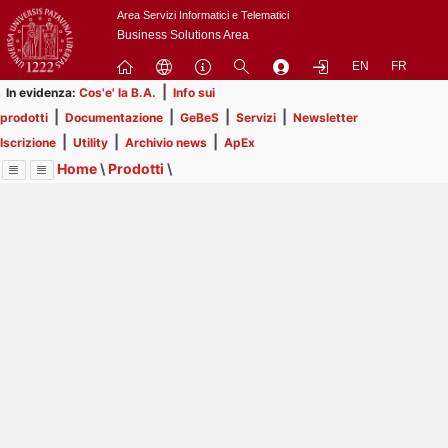
Passa
Area Servizi Informatici e Telematici
a
Business Solutions Area
contenuto
EN
FR
principale
|
In evidenza:
Cos'e' la B.A.
Info sui
|
|
|
|
prodotti
Documentazione
GeBeS
Servizi
Newsletter
|
|
|
Iscrizione
Utility
Archivio news
ApEx
Home
\
Prodotti
\
Menu
Contrai
Espandi
Image
Title
Page
Display
GeBeS
ext
itle
Page