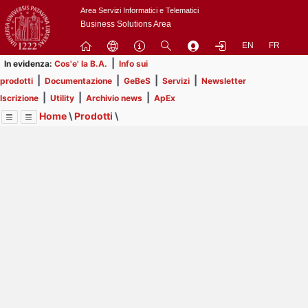
Passa
Area Servizi Informatici e Telematici
a
Business Solutions Area
contenuto
EN
FR
principale
|
In evidenza:
Cos'e' la B.A.
Info sui
|
|
|
|
prodotti
Documentazione
GeBeS
Servizi
Newsletter
|
|
|
Iscrizione
Utility
Archivio news
ApEx
Home
\
Prodotti
\
Menu
Contrai
Espandi
Image
Title
Page
Display
GeBeS
ext
itle
Page