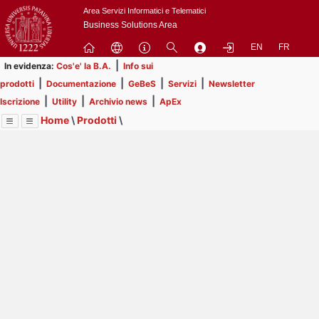
Passa
Area Servizi Informatici e Telematici
a
Business Solutions Area
contenuto
EN
FR
principale
|
In evidenza:
Cos'e' la B.A.
Info sui
|
|
|
|
prodotti
Documentazione
GeBeS
Servizi
Newsletter
|
|
|
Iscrizione
Utility
Archivio news
ApEx
Home
\
Prodotti
\
Menu
Contrai
Espandi
Image
Title
Page
Display
GeBeS
ext
itle
Page