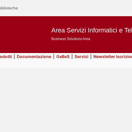
iblioteche
Area Servizi Informatici e Te
Business Solutions Area
rodotti
|
Documentazione
|
GeBeS
|
Servizi
|
Newsletter Iscrizio
Text
GeBeS
Title
Page
Display