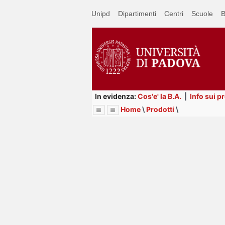
Passa
Unipd
Dipartimenti
Centri
Scuole
B
a
contenuto
principale
In evidenza:
Cos'e' la B.A.
|
Info sui p
Home
\
Prodotti
\
Menu
Image
Title
Page
Display