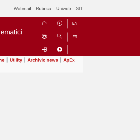
Webmail
Rubrica
Uniweb
SIT
EN
lematici
FR
ne
|
Utility
|
Archivio news
|
ApEx
Contrai
Espandi