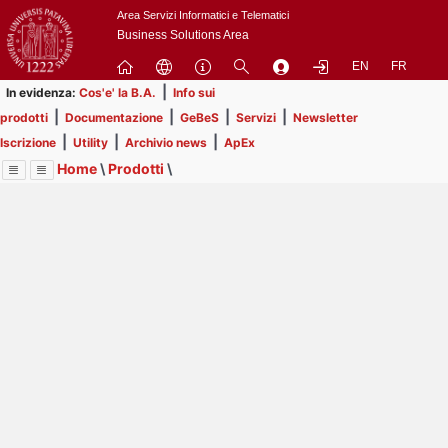
Passa
Area Servizi Informatici e Telematici
a
Business Solutions Area
contenuto
EN
FR
principale
|
In evidenza:
Cos'e' la B.A.
Info sui
|
|
|
|
prodotti
Documentazione
GeBeS
Servizi
Newsletter
|
|
|
Iscrizione
Utility
Archivio news
ApEx
Home
\
Prodotti
\
Menu
Contrai
Espandi
Image
Title
Page
Display
GeBeS
ext
itle
Page