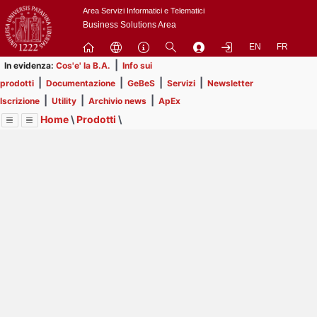
Passa
Area Servizi Informatici e Telematici
a
Business Solutions Area
contenuto
EN
FR
principale
|
In evidenza:
Cos'e' la B.A.
Info sui
|
|
|
|
prodotti
Documentazione
GeBeS
Servizi
Newsletter
|
|
|
Iscrizione
Utility
Archivio news
ApEx
Home
\
Prodotti
\
Menu
Contrai
Espandi
Image
Title
Page
Display
GeBeS
ext
itle
Page