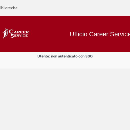
iblioteche
Ufficio Career Servic
Utente: non autenticato con SSO
Text
Informazioni
Title
Page
Display