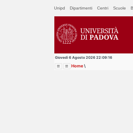
Passa
Unipd
Dipartimenti
Centri
Scuole
B
a
contenuto
principale
Giovedì 6 Agosto 2026 22:09:16
Home
\
Menu
Image
Title
Page
Display