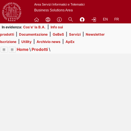
Passa
Area Servizi Informatici e Telematici
a
Business Solutions Area
contenuto
EN
FR
principale
|
In evidenza:
Cos'e' la B.A.
Info sui
|
|
|
|
prodotti
Documentazione
GeBeS
Servizi
Newsletter
|
|
|
Iscrizione
Utility
Archivio news
ApEx
Home
\
Prodotti
\
Menu
Contrai
Espandi
Image
Title
Page
Display
GeBeS
ext
itle
Page