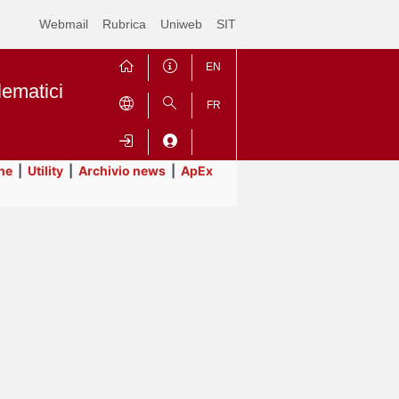
Webmail
Rubrica
Uniweb
SIT
EN
lematici
FR
ne
|
Utility
|
Archivio news
|
ApEx
Contrai
Espandi