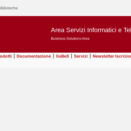
iblioteche
Area Servizi Informatici e Te
Business Solutions Area
rodotti
|
Documentazione
|
GeBeS
|
Servizi
|
Newsletter Iscrizio
Text
GeBeS
Title
Page
Display