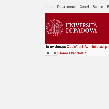
Passa
Unipd
Dipartimenti
Centri
Scuole
B
a
contenuto
principale
In evidenza:
Cos'e' la B.A.
|
Info sui p
Home
\
Prodotti
\
Menu
Image
Title
Page
Display