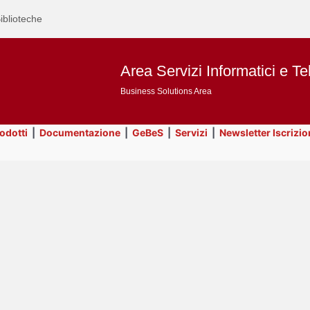
iblioteche
Area Servizi Informatici e Te
Business Solutions Area
rodotti
|
Documentazione
|
GeBeS
|
Servizi
|
Newsletter Iscrizio
Text
GeBeS
Title
Page
Display