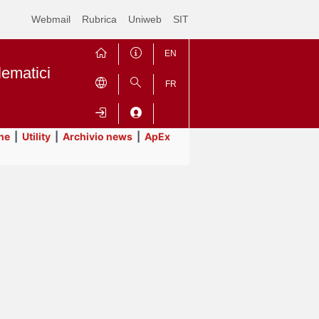
Webmail
Rubrica
Uniweb
SIT
EN
lematici
FR
ne
|
Utility
|
Archivio news
|
ApEx
Contrai
Espandi