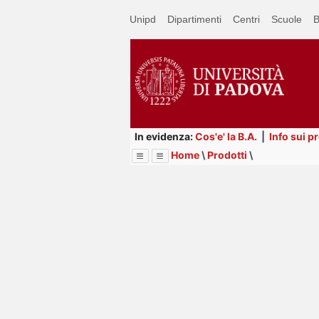
Passa
Unipd
Dipartimenti
Centri
Scuole
B
a
contenuto
principale
In evidenza:
Cos'e' la B.A.
|
Info sui p
Home
\
Prodotti
\
Menu
Image
Title
Page
Display