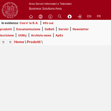
Passa
Area Servizi Informatici e Telematici
a
Business Solutions Area
contenuto
EN
FR
principale
|
In evidenza:
Cos'e' la B.A.
Info sui
|
|
|
|
prodotti
Documentazione
GeBeS
Servizi
Newsletter
|
|
|
Iscrizione
Utility
Archivio news
ApEx
Home
\
Prodotti
\
Menu
Contrai
Espandi
Image
Title
Page
Display
GeBeS
ext
itle
Page