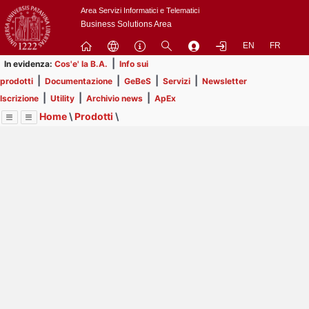
Passa
Area Servizi Informatici e Telematici
a
Business Solutions Area
contenuto
EN
FR
principale
|
In evidenza:
Cos'e' la B.A.
Info sui
|
|
|
|
prodotti
Documentazione
GeBeS
Servizi
Newsletter
|
|
|
Iscrizione
Utility
Archivio news
ApEx
Home
\
Prodotti
\
Menu
Contrai
Espandi
Image
Title
Page
Display
GeBeS
ext
itle
Page