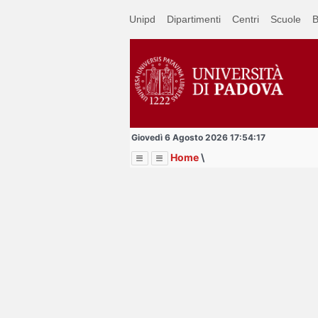
Passa
Unipd
Dipartimenti
Centri
Scuole
B
a
contenuto
principale
Giovedì 6 Agosto 2026 17:54:17
Home
\
Menu
Image
Title
Page
Display