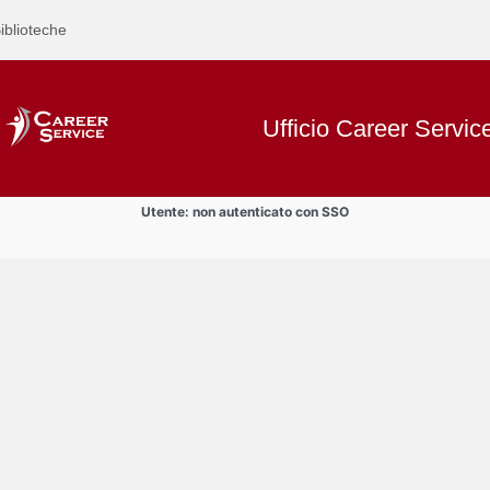
iblioteche
Ufficio Career Servic
Utente: non autenticato con SSO
Text
Informazioni
Title
Page
Display