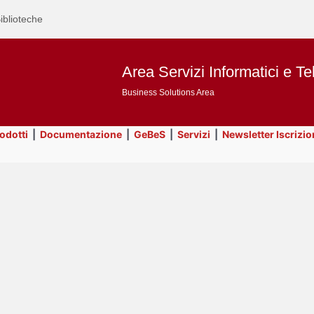
iblioteche
Area Servizi Informatici e Te
Business Solutions Area
rodotti
|
Documentazione
|
GeBeS
|
Servizi
|
Newsletter Iscrizio
Text
GeBeS
Title
Page
Display