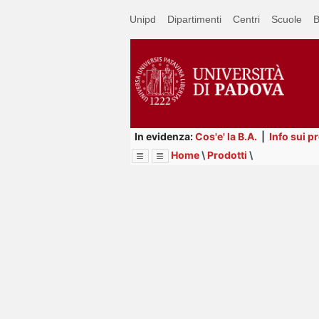
Passa
Unipd
Dipartimenti
Centri
Scuole
B
a
contenuto
principale
In evidenza:
Cos'e' la B.A.
|
Info sui p
Home
\
Prodotti
\
Menu
Image
Title
Page
Display