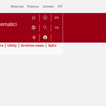
Webmail
Rubrica
Uniweb
SIT
EN
lematici
FR
ne
|
Utility
|
Archivio news
|
ApEx
Contrai
Espandi