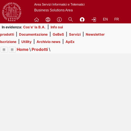
Passa
Area Servizi Informatici e Telematici
a
Business Solutions Area
contenuto
EN
FR
principale
|
In evidenza:
Cos'e' la B.A.
Info sui
|
|
|
|
prodotti
Documentazione
GeBeS
Servizi
Newsletter
|
|
|
Iscrizione
Utility
Archivio news
ApEx
Home
\
Prodotti
\
Menu
Contrai
Espandi
Image
Title
Page
Display
GeBeS
ext
itle
Page