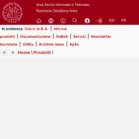
Passa
Area Servizi Informatici e Telematici
a
Business Solutions Area
contenuto
EN
FR
principale
|
In evidenza:
Cos'e' la B.A.
Info sui
|
|
|
|
prodotti
Documentazione
GeBeS
Servizi
Newsletter
|
|
|
Iscrizione
Utility
Archivio news
ApEx
Home
\
Prodotti
\
Menu
Contrai
Espandi
Image
Title
Page
Display
GeBeS
ext
itle
Page