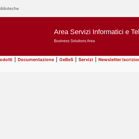
iblioteche
Area Servizi Informatici e Te
Business Solutions Area
rodotti
|
Documentazione
|
GeBeS
|
Servizi
|
Newsletter Iscrizio
Text
GeBeS
Title
Page
Display