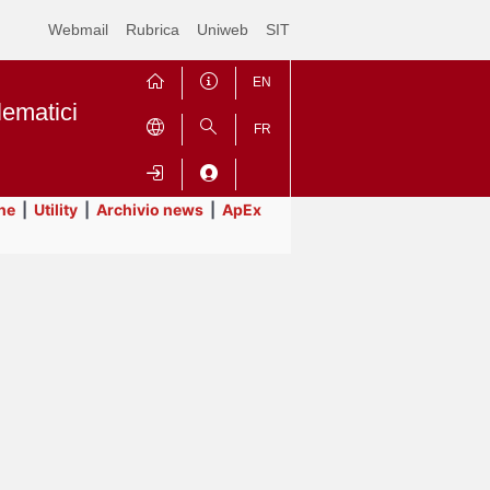
Webmail
Rubrica
Uniweb
SIT
EN
lematici
FR
ne
|
Utility
|
Archivio news
|
ApEx
Contrai
Espandi