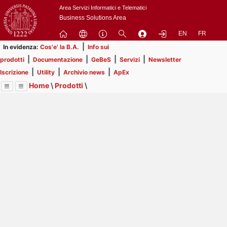
Passa
Area Servizi Informatici e Telematici
a
Business Solutions Area
contenuto
EN
FR
principale
|
In evidenza:
Cos'e' la B.A.
Info sui
|
|
|
|
prodotti
Documentazione
GeBeS
Servizi
Newsletter
|
|
|
Iscrizione
Utility
Archivio news
ApEx
Home
\
Prodotti
\
Menu
Contrai
Espandi
Image
Title
Page
Display
GeBeS
ext
itle
Page