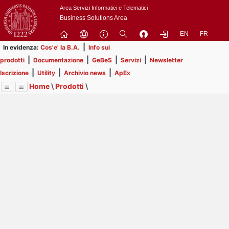
Passa
Area Servizi Informatici e Telematici
a
Business Solutions Area
contenuto
EN
FR
principale
|
In evidenza:
Cos'e' la B.A.
Info sui
|
|
|
|
prodotti
Documentazione
GeBeS
Servizi
Newsletter
|
|
|
Iscrizione
Utility
Archivio news
ApEx
Home
\
Prodotti
\
Menu
Contrai
Espandi
Image
Title
Page
Display
GeBeS
ext
itle
Page