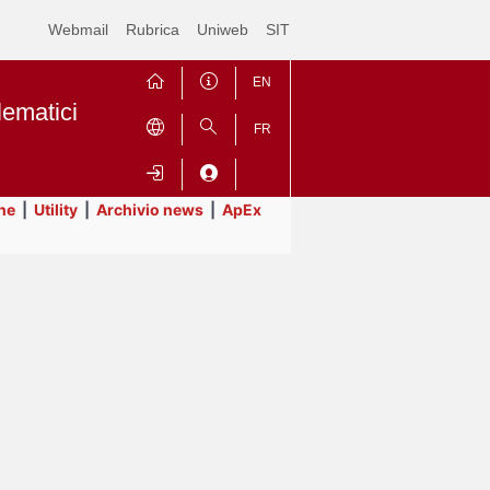
Webmail
Rubrica
Uniweb
SIT
EN
lematici
FR
ne
|
Utility
|
Archivio news
|
ApEx
Contrai
Espandi