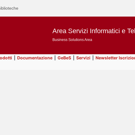
iblioteche
Area Servizi Informatici e Te
Business Solutions Area
rodotti
|
Documentazione
|
GeBeS
|
Servizi
|
Newsletter Iscrizio
Text
GeBeS
Title
Page
Display