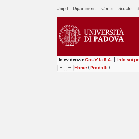
Passa
Unipd
Dipartimenti
Centri
Scuole
B
a
contenuto
principale
In evidenza:
Cos'e' la B.A.
|
Info sui p
Home
\
Prodotti
\
Menu
Image
Title
Page
Display