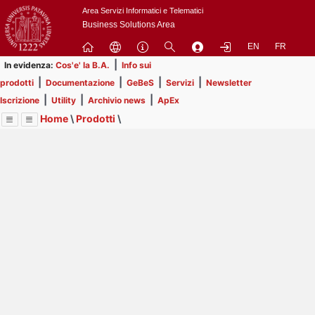
Passa
Area Servizi Informatici e Telematici
a
Business Solutions Area
contenuto
EN
FR
principale
|
In evidenza:
Cos'e' la B.A.
Info sui
|
|
|
|
prodotti
Documentazione
GeBeS
Servizi
Newsletter
|
|
|
Iscrizione
Utility
Archivio news
ApEx
Home
\
Prodotti
\
Menu
Contrai
Espandi
Image
Title
Page
Display
GeBeS
ext
itle
Page