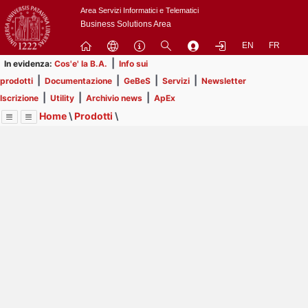
Passa
Area Servizi Informatici e Telematici
a
Business Solutions Area
contenuto
EN
FR
principale
|
In evidenza:
Cos'e' la B.A.
Info sui
|
|
|
|
prodotti
Documentazione
GeBeS
Servizi
Newsletter
|
|
|
Iscrizione
Utility
Archivio news
ApEx
Home
\
Prodotti
\
Menu
Contrai
Espandi
Image
Title
Page
Display
GeBeS
ext
itle
Page