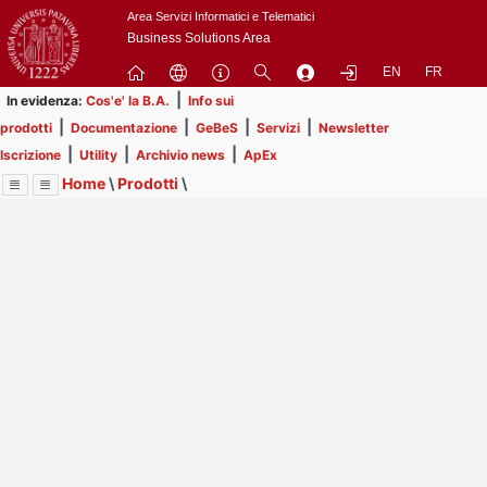
Passa
Area Servizi Informatici e Telematici
a
Business Solutions Area
contenuto
EN
FR
principale
|
In evidenza:
Cos'e' la B.A.
Info sui
|
|
|
|
prodotti
Documentazione
GeBeS
Servizi
Newsletter
|
|
|
Iscrizione
Utility
Archivio news
ApEx
Home
\
Prodotti
\
Menu
Contrai
Espandi
Image
Title
Page
Display
GeBeS
ext
itle
Page