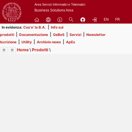
Passa
Area Servizi Informatici e Telematici
a
Business Solutions Area
contenuto
EN
FR
principale
|
In evidenza:
Cos'e' la B.A.
Info sui
|
|
|
|
prodotti
Documentazione
GeBeS
Servizi
Newsletter
|
|
|
Iscrizione
Utility
Archivio news
ApEx
Home
\
Prodotti
\
Menu
Contrai
Espandi
Image
Title
Page
Display
GeBeS
ext
itle
Page