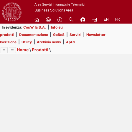
Passa
Area Servizi Informatici e Telematici
a
Business Solutions Area
contenuto
EN
FR
principale
|
In evidenza:
Cos'e' la B.A.
Info sui
|
|
|
|
prodotti
Documentazione
GeBeS
Servizi
Newsletter
|
|
|
Iscrizione
Utility
Archivio news
ApEx
Home
\
Prodotti
\
Menu
Contrai
Espandi
Image
Title
Page
Display
GeBeS
ext
itle
Page