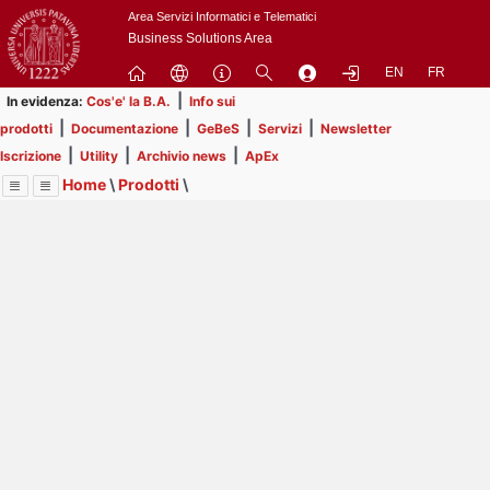
Passa
Area Servizi Informatici e Telematici
a
Business Solutions Area
contenuto
EN
FR
principale
|
In evidenza:
Cos'e' la B.A.
Info sui
|
|
|
|
prodotti
Documentazione
GeBeS
Servizi
Newsletter
|
|
|
Iscrizione
Utility
Archivio news
ApEx
Home
\
Prodotti
\
Menu
Contrai
Espandi
Image
Title
Page
Display
GeBeS
ext
itle
Page