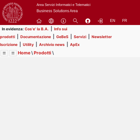
Passa
Area Servizi Informatici e Telematici
a
Business Solutions Area
contenuto
EN
FR
principale
|
In evidenza:
Cos'e' la B.A.
Info sui
|
|
|
|
prodotti
Documentazione
GeBeS
Servizi
Newsletter
|
|
|
Iscrizione
Utility
Archivio news
ApEx
Home
\
Prodotti
\
Menu
Contrai
Espandi
Image
Title
Page
Display
GeBeS
ext
itle
Page