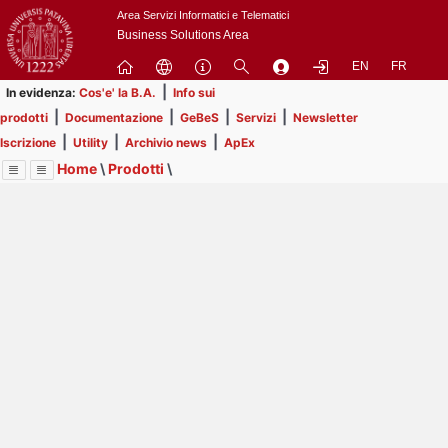
Passa
Area Servizi Informatici e Telematici
a
Business Solutions Area
contenuto
EN
FR
principale
|
In evidenza:
Cos'e' la B.A.
Info sui
|
|
|
|
prodotti
Documentazione
GeBeS
Servizi
Newsletter
|
|
|
Iscrizione
Utility
Archivio news
ApEx
Home
\
Prodotti
\
Menu
Contrai
Espandi
Image
Title
Page
Display
GeBeS
ext
itle
Page