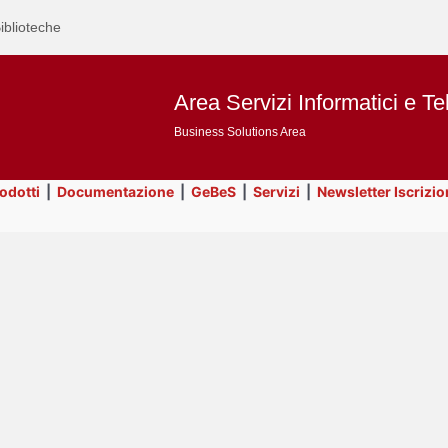
iblioteche
Area Servizi Informatici e Te
Business Solutions Area
rodotti
|
Documentazione
|
GeBeS
|
Servizi
|
Newsletter Iscrizio
Text
GeBeS
Title
Page
Display