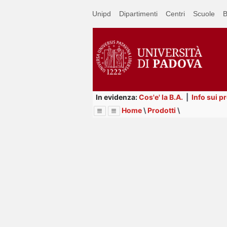
Passa
Unipd
Dipartimenti
Centri
Scuole
B
a
contenuto
principale
In evidenza:
Cos'e' la B.A.
|
Info sui p
Home
\
Prodotti
\
Menu
Image
Title
Page
Display