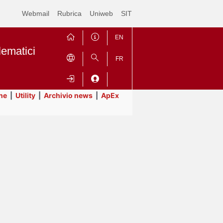
Webmail
Rubrica
Uniweb
SIT
EN
lematici
FR
ne
|
Utility
|
Archivio news
|
ApEx
Contrai
Espandi