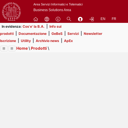
Passa
Area Servizi Informatici e Telematici
a
Business Solutions Area
contenuto
EN
FR
principale
|
In evidenza:
Cos'e' la B.A.
Info sui
|
|
|
|
prodotti
Documentazione
GeBeS
Servizi
Newsletter
|
|
|
Iscrizione
Utility
Archivio news
ApEx
Home
\
Prodotti
\
Menu
Contrai
Espandi
Image
Title
Page
Display
GeBeS
ext
itle
Page