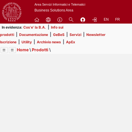
Passa
Area Servizi Informatici e Telematici
a
Business Solutions Area
contenuto
EN
FR
principale
|
In evidenza:
Cos'e' la B.A.
Info sui
|
|
|
|
prodotti
Documentazione
GeBeS
Servizi
Newsletter
|
|
|
Iscrizione
Utility
Archivio news
ApEx
Home
\
Prodotti
\
Menu
Contrai
Espandi
Image
Title
Page
Display
GeBeS
ext
itle
Page