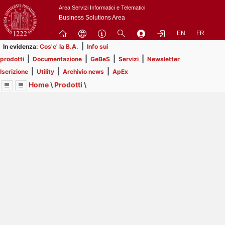
Passa
Area Servizi Informatici e Telematici
a
Business Solutions Area
contenuto
EN
FR
principale
|
In evidenza:
Cos'e' la B.A.
Info sui
|
|
|
|
prodotti
Documentazione
GeBeS
Servizi
Newsletter
|
|
|
Iscrizione
Utility
Archivio news
ApEx
Home
\
Prodotti
\
Menu
Contrai
Espandi
Image
Title
Page
Display
GeBeS
ext
itle
Page