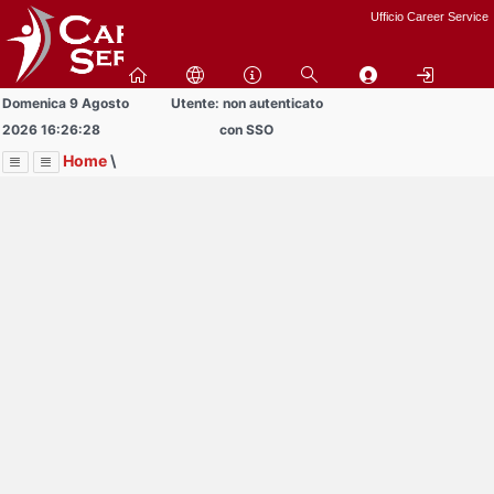
Passa
Ufficio Career Service
a
contenuto
principale
Domenica 9 Agosto
Utente: non autenticato
2026 16:26:28
con SSO
Home
\
Menu
Contrai
Espandi
Image
Title
Page
Display
Informazioni
ext
itle
Page
isplay
Contrai
Espandi