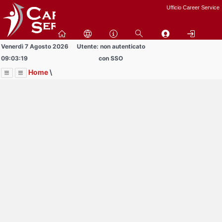
Passa
Ufficio Career Service
a
contenuto
principale
Venerdì 7 Agosto 2026
Utente: non autenticato
09:03:19
con SSO
Home
\
Menu
Contrai
Espandi
Image
Title
Page
Display
Informazioni
ext
itle
Page
isplay
Contrai
Espandi