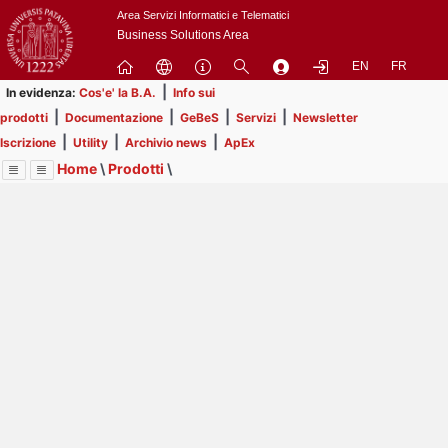
Passa
Area Servizi Informatici e Telematici
a
Business Solutions Area
contenuto
EN
FR
principale
|
In evidenza:
Cos'e' la B.A.
Info sui
|
|
|
|
prodotti
Documentazione
GeBeS
Servizi
Newsletter
|
|
|
Iscrizione
Utility
Archivio news
ApEx
Home
\
Prodotti
\
Menu
Contrai
Espandi
Image
Title
Page
Display
GeBeS
ext
itle
Page