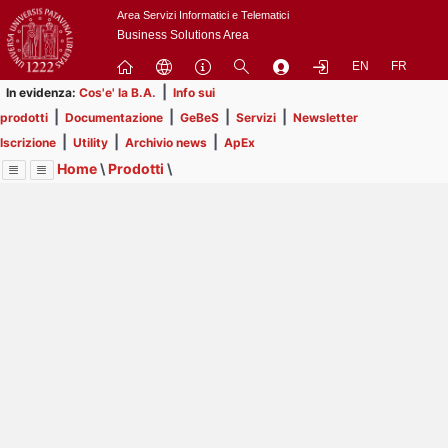
Passa
Area Servizi Informatici e Telematici
a
Business Solutions Area
contenuto
EN
FR
principale
|
In evidenza:
Cos'e' la B.A.
Info sui
|
|
|
|
prodotti
Documentazione
GeBeS
Servizi
Newsletter
|
|
|
Iscrizione
Utility
Archivio news
ApEx
Home
\
Prodotti
\
Menu
Contrai
Espandi
Image
Title
Page
Display
GeBeS
ext
itle
Page