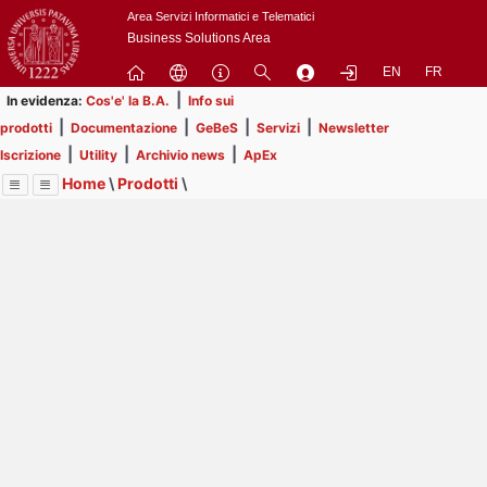
Passa
Area Servizi Informatici e Telematici
a
Business Solutions Area
contenuto
EN
FR
principale
|
In evidenza:
Cos'e' la B.A.
Info sui
|
|
|
|
prodotti
Documentazione
GeBeS
Servizi
Newsletter
|
|
|
Iscrizione
Utility
Archivio news
ApEx
Home
\
Prodotti
\
Menu
Contrai
Espandi
Image
Title
Page
Display
GeBeS
ext
itle
Page