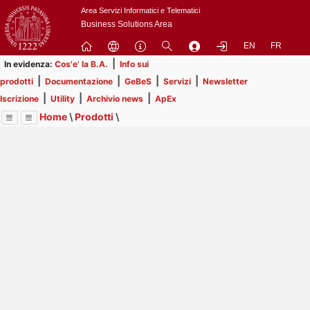
Passa
Area Servizi Informatici e Telematici
a
Business Solutions Area
contenuto
EN
FR
principale
|
In evidenza:
Cos'e' la B.A.
Info sui
|
|
|
|
prodotti
Documentazione
GeBeS
Servizi
Newsletter
|
|
|
Iscrizione
Utility
Archivio news
ApEx
Home
\
Prodotti
\
Menu
Contrai
Espandi
Image
Title
Page
Display
GeBeS
ext
itle
Page