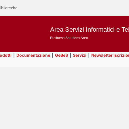
iblioteche
Area Servizi Informatici e Te
Business Solutions Area
rodotti
|
Documentazione
|
GeBeS
|
Servizi
|
Newsletter Iscrizio
Text
GeBeS
Title
Page
Display