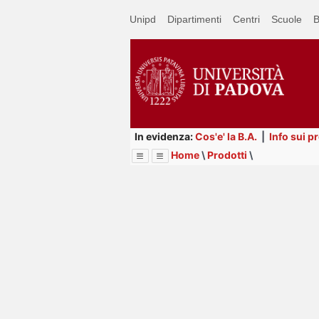
Passa
Unipd
Dipartimenti
Centri
Scuole
B
a
contenuto
principale
In evidenza:
Cos'e' la B.A.
|
Info sui p
Home
\
Prodotti
\
Menu
Image
Title
Page
Display