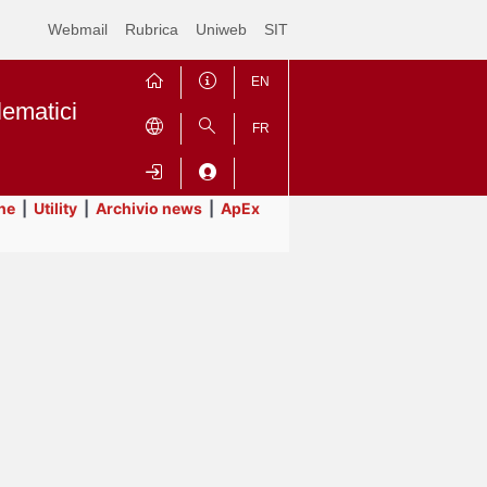
Webmail
Rubrica
Uniweb
SIT
EN
lematici
FR
ne
|
Utility
|
Archivio news
|
ApEx
Contrai
Espandi