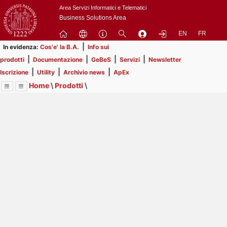
Passa
Area Servizi Informatici e Telematici
a
Business Solutions Area
contenuto
EN
FR
principale
|
In evidenza:
Cos'e' la B.A.
Info sui
|
|
|
|
prodotti
Documentazione
GeBeS
Servizi
Newsletter
|
|
|
Iscrizione
Utility
Archivio news
ApEx
Home
\
Prodotti
\
Menu
Contrai
Espandi
Image
Title
Page
Display
GeBeS
ext
itle
Page